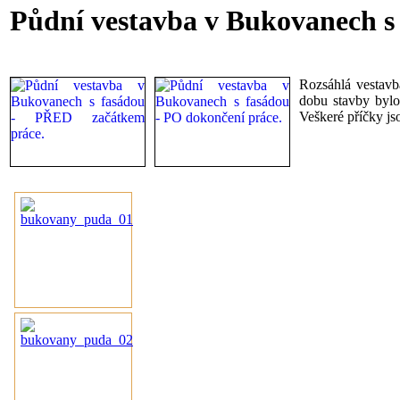
Půdní vestavba v Bukovanech s
Rozsáhlá vestavb
dobu stavby bylo
Veškeré příčky j