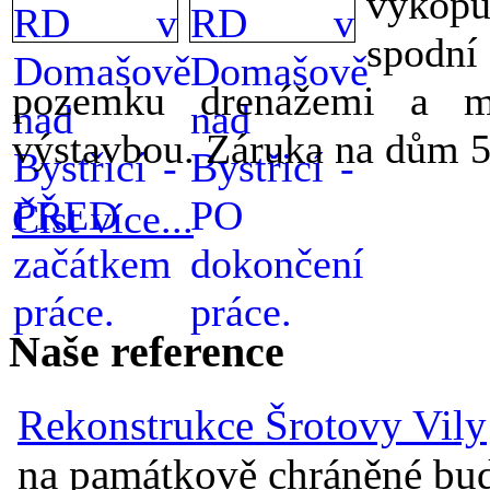
výkop
spodní
pozemku drenážemi a m
výstavbou. Záruka na dům 5 
Číst více...
Naše reference
Rekonstrukce Šrotovy Vily
na památkově chráněné budov