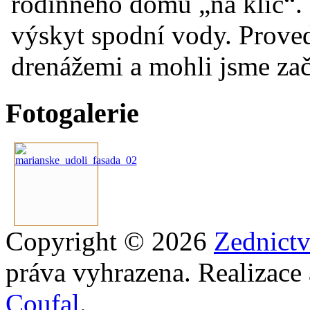
rodinného domu „na klíč“. 
výskyt spodní vody. Prove
drenážemi a mohli jsme začí
Fotogalerie
Copyright © 2026
Zednict
práva vyhrazena. Realizace
Coufal
.