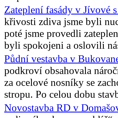
Zateplení fasády v Jívové 
křivosti zdiva jsme byli n
poté jsme provedli zateplen
byli spokojeni a oslovili ná
Půdní vestavba v Bukovane
podkroví obsahovala náro
za ocelové nosníky se zac
stropu. Po celou dobu stavb
Novostavba RD v Domašově