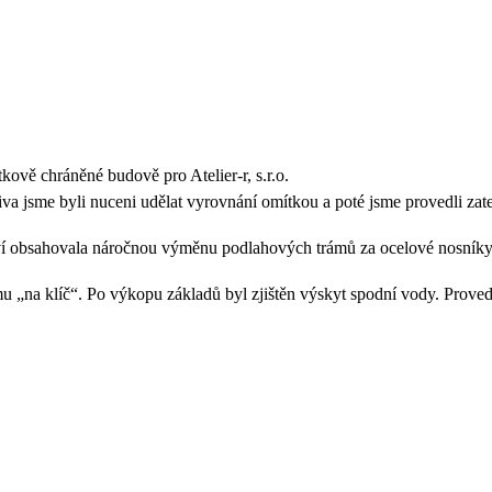
ově chráněné budově pro Atelier-r, s.r.o.
va jsme byli nuceni udělat vyrovnání omítkou a poté jsme provedli zatepl
í obsahovala náročnou výměnu podlahových trámů za ocelové nosníky 
 „na klíč“. Po výkopu základů byl zjištěn výskyt spodní vody. Proved