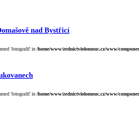
omašově nad Bystřicí
umed 'fotografií' in
/home/www/zednictviolomouc.cz/www/components
Bukovanech
umed 'fotografií' in
/home/www/zednictviolomouc.cz/www/components