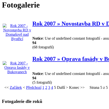
Fotogalerie
Rok 2007 » Novostavba RD v D
Notice
: Use of undefined constant fotografií - ass
94
(68 fotografií)
Rok 2007 » Oprava fasády v 
Notice
: Use of undefined constant fotografií - ass
94
(5 fotografií)
<<
Začátek
<
Předchozí
1
2
3
4
5
Další
>
Konec
>>
Strana 5 z 5
Fotogalerie dle roků