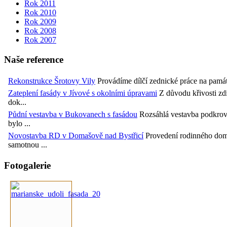
Rok 2011
Rok 2010
Rok 2009
Rok 2008
Rok 2007
Naše reference
Rekonstrukce Šrotovy Vily
Provádíme dílčí zednické práce na památk
Zateplení fasády v Jívové s okolními úpravami
Z důvodu křivosti zdi
dok...
Půdní vestavba v Bukovanech s fasádou
Rozsáhlá vestavba podkrov
bylo ...
Novostavba RD v Domašově nad Bystřicí
Provedení rodinného domu
samotnou ...
Fotogalerie